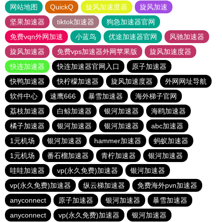
网站地图
QuickQ
旋风加速度器
旋风加速
坚果加速器
tiktok加速器
狗急加速器官网
免费vqn外网加速
小蓝鸟
优途加速器官网
风驰加速器
旋风加速器
免费vps加速器外网苹果版
旋风加速度器
快连加速器
快连加速器官网入口
原子加速器
快鸭加速器
快柠檬加速器
旋风加速度器
外网网址导航
软件中心
速鹰666
暴雪加速器
海外梯子官网
荔枝加速器
白鲸加速器
银河加速器
海鸥加速器
橘子加速器
银河加速器
银河加速器
abc加速器
1元机场
银河加速器
hammer加速器
蚂蚁加速器
1元机场
番石榴加速器
青柠加速器
银河加速器
哇哇加速器
vp(永久免费)加速器
银河加速器
vp(永久免费)加速器
纵云梯加速器
免费海外pvn加速器
anyconnect
原子加速器
银河加速器
暴雪加速器
anyconnect
vp(永久免费)加速器
银河加速器