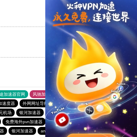
支持
[0]
反对
[0]
支持
[0]
反对
[0]
途加速器官网
风驰加速器
旋风加速器
加速度器
外网网址导航
软件中心
速鹰666
暴雪加速器
1元机场
银河加速器
hammer加速器
蚂蚁加速器
1元机场
免费海外pvn加速器
anyconnect
原子加速器
器
银河加速器
anyconnect
ikuuu.me加速器官网