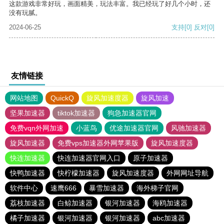
这款游戏非常好玩，画面精美，玩法丰富。我已经玩了好几个小时，还
没有玩腻。
2024-06-25
支持
[0]
反对
[0]
友情链接
网站地图
QuickQ
旋风加速度器
旋风加速
坚果加速器
tiktok加速器
狗急加速器官网
免费vqn外网加速
小蓝鸟
优途加速器官网
风驰加速器
旋风加速器
免费vps加速器外网苹果版
旋风加速度器
快连加速器
快连加速器官网入口
原子加速器
快鸭加速器
快柠檬加速器
旋风加速度器
外网网址导航
软件中心
速鹰666
暴雪加速器
海外梯子官网
荔枝加速器
白鲸加速器
银河加速器
海鸥加速器
橘子加速器
银河加速器
银河加速器
abc加速器