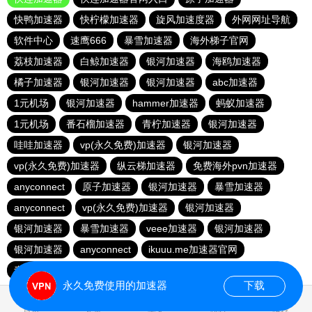
快鸭加速器
快柠檬加速器
旋风加速度器
外网网址导航
软件中心
速鹰666
暴雪加速器
海外梯子官网
荔枝加速器
白鲸加速器
银河加速器
海鸥加速器
橘子加速器
银河加速器
银河加速器
abc加速器
1元机场
银河加速器
hammer加速器
蚂蚁加速器
1元机场
番石榴加速器
青柠加速器
银河加速器
哇哇加速器
vp(永久免费)加速器
银河加速器
vp(永久免费)加速器
纵云梯加速器
免费海外pvn加速器
anyconnect
原子加速器
银河加速器
暴雪加速器
anyconnect
vp(永久免费)加速器
银河加速器
银河加速器
暴雪加速器
veee加速器
银河加速器
银河加速器
anyconnect
ikuuu.me加速器官网
青柠加速器
银河加速器
永久免费使用的加速器
下载
0.895821s
首页
安卓
苹果
排行
推荐