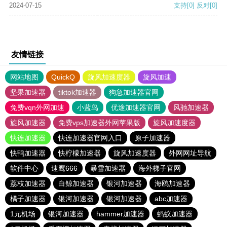
2024-07-15
支持
[0]
反对
[0]
友情链接
网站地图
QuickQ
旋风加速度器
旋风加速
坚果加速器
tiktok加速器
狗急加速器官网
免费vqn外网加速
小蓝鸟
优途加速器官网
风驰加速器
旋风加速器
免费vps加速器外网苹果版
旋风加速度器
快连加速器
快连加速器官网入口
原子加速器
快鸭加速器
快柠檬加速器
旋风加速度器
外网网址导航
软件中心
速鹰666
暴雪加速器
海外梯子官网
荔枝加速器
白鲸加速器
银河加速器
海鸥加速器
橘子加速器
银河加速器
银河加速器
abc加速器
1元机场
银河加速器
hammer加速器
蚂蚁加速器