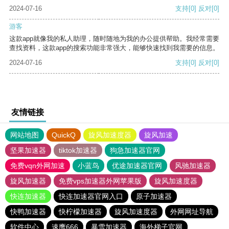
2024-07-16
支持
[0]
反对
[0]
游客
这款app就像我的私人助理，随时随地为我的办公提供帮助。我经常需要
查找资料，这款app的搜索功能非常强大，能够快速找到我需要的信息。
2024-07-16
支持
[0]
反对
[0]
友情链接
网站地图
QuickQ
旋风加速度器
旋风加速
坚果加速器
tiktok加速器
狗急加速器官网
免费vqn外网加速
小蓝鸟
优途加速器官网
风驰加速器
旋风加速器
免费vps加速器外网苹果版
旋风加速度器
快连加速器
快连加速器官网入口
原子加速器
快鸭加速器
快柠檬加速器
旋风加速度器
外网网址导航
软件中心
速鹰666
暴雪加速器
海外梯子官网