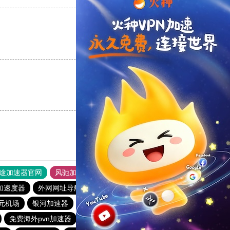
支持
[0]
反对
[0]
支持
[0]
反对
[0]
途加速器官网
风驰加速器
旋风加速器
加速度器
外网网址导航
软件中心
速鹰666
暴雪加速器
1元机场
银河加速器
hammer加速器
蚂蚁加速器
1元机场
免费海外pvn加速器
anyconnect
原子加速器