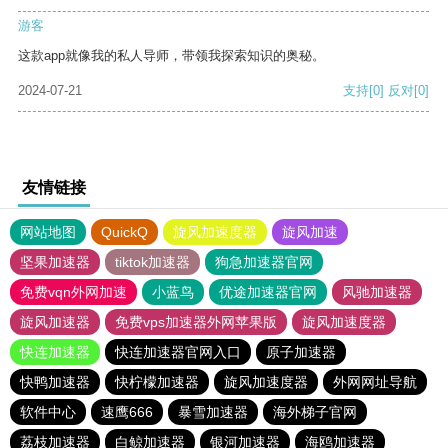
游客
这款app就像我的私人导师，带领我探索知识的奥秘。
2024-07-21
支持
[0]
反对
[0]
友情链接
网站地图
QuickQ
旋风加速度器
旋风加速
坚果加速器
tiktok加速器
狗急加速器官网
免费vqn外网加速
小蓝鸟
优途加速器官网
风驰加速器
旋风加速器
免费vps加速器外网苹果版
旋风加速度器
快连加速器
快连加速器官网入口
原子加速器
快鸭加速器
快柠檬加速器
旋风加速度器
外网网址导航
软件中心
速鹰666
暴雪加速器
海外梯子官网
荔枝加速器
白鲸加速器
银河加速器
海鸥加速器