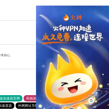
支持
[0]
反对
[0]
支持
[0]
反对
[0]
非常担心。
支持
[0]
反对
[0]
途加速器官网
风驰加速器
旋风加速器
加速度器
外网网址导航
软件中心
速鹰666
暴雪加速器