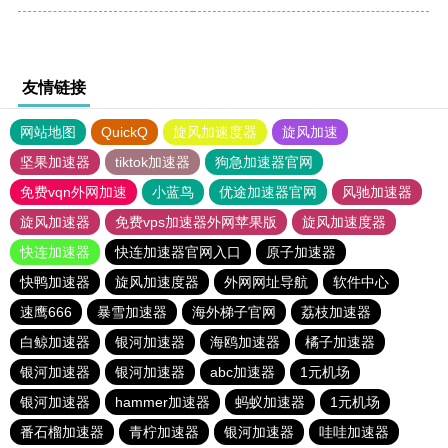
友情链接
网站地图
QuickQ
旋风加速度器
旋风加速
坚果加速器
tiktok加速器
狗急加速器官网
免费vqn外网加速
小蓝鸟
优途加速器官网
风驰加速器
旋风加速器
免费vps加速器外网苹果版
旋风加速度器
快连加速器
快连加速器官网入口
原子加速器
快鸭加速器
旋风加速度器
外网网址导航
软件中心
速鹰666
暴雪加速器
海外梯子官网
荔枝加速器
白鲸加速器
银河加速器
海鸥加速器
橘子加速器
银河加速器
银河加速器
abc加速器
1元机场
银河加速器
hammer加速器
蚂蚁加速器
1元机场
番石榴加速器
青柠加速器
银河加速器
哇哇加速器