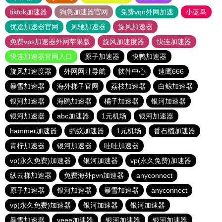
tiktok加速器
狗急加速器官网
免费vqn外网加速
小蓝鸟
优途加速器官网
风驰加速器
旋风加速器
免费vps加速器外网苹果版
旋风加速度器
快连加速器
快连加速器官网入口
原子加速器
快鸭加速器
旋风加速度器
外网网址导航
软件中心
速鹰666
暴雪加速器
海外梯子官网
荔枝加速器
白鲸加速器
银河加速器
海鸥加速器
橘子加速器
银河加速器
银河加速器
abc加速器
1元机场
银河加速器
hammer加速器
蚂蚁加速器
1元机场
番石榴加速器
青柠加速器
银河加速器
哇哇加速器
vp(永久免费)加速器
银河加速器
vp(永久免费)加速器
纵云梯加速器
免费海外pvn加速器
anyconnect
原子加速器
银河加速器
暴雪加速器
anyconnect
vp(永久免费)加速器
银河加速器
银河加速器
暴雪加速器
veee加速器
银河加速器
银河加速器