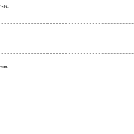
有玩腻。
的商品。