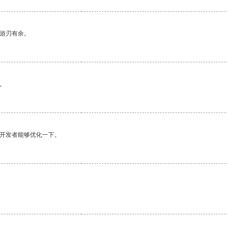
中游刃有余。
。
望开发者能够优化一下。
。