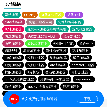
友情链接
网站地图
QuickQ
旋风加速度器
旋风加速
tiktok加速器
狗急加速器官网
优途加速器官网
风驰加速器
免费vps加速器外网苹果版
旋风加速度器
快连加速器
快连加速器官网入口
原子加速器
快鸭加速器
旋风加速度器
外网网址导航
软件中心
速鹰666
暴雪加速器
海外梯子官网
荔枝加速器
白鲸加速器
银河加速器
海鸥加速器
橘子加速器
银河加速器
银河加速器
abc加速器
hammer加速器
蚂蚁加速器
1元机场
番石榴加速器
青柠加速器
vp(永久免费)加速器
免费海外pvn加速器
anyconnect
原子加速器
vp(永久免费)加速器
银河加速器
银河加速器
暴雪加速器
veee加速器
青柠加速器
永久免费使用的加速器
下载