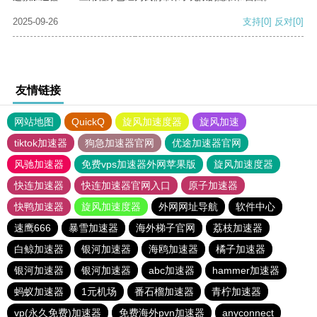
2025-09-26
支持
[0]
反对
[0]
友情链接
网站地图
QuickQ
旋风加速度器
旋风加速
tiktok加速器
狗急加速器官网
优途加速器官网
风驰加速器
免费vps加速器外网苹果版
旋风加速度器
快连加速器
快连加速器官网入口
原子加速器
快鸭加速器
旋风加速度器
外网网址导航
软件中心
速鹰666
暴雪加速器
海外梯子官网
荔枝加速器
白鲸加速器
银河加速器
海鸥加速器
橘子加速器
银河加速器
银河加速器
abc加速器
hammer加速器
蚂蚁加速器
1元机场
番石榴加速器
青柠加速器
vp(永久免费)加速器
免费海外pvn加速器
anyconnect