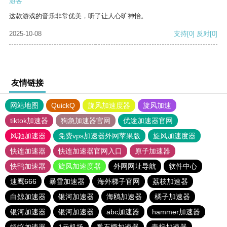
游客
这款游戏的音乐非常优美，听了让人心旷神怡。
2025-10-08
支持
[0]
反对
[0]
友情链接
网站地图
QuickQ
旋风加速度器
旋风加速
tiktok加速器
狗急加速器官网
优途加速器官网
风驰加速器
免费vps加速器外网苹果版
旋风加速度器
快连加速器
快连加速器官网入口
原子加速器
快鸭加速器
旋风加速度器
外网网址导航
软件中心
速鹰666
暴雪加速器
海外梯子官网
荔枝加速器
白鲸加速器
银河加速器
海鸥加速器
橘子加速器
银河加速器
银河加速器
abc加速器
hammer加速器