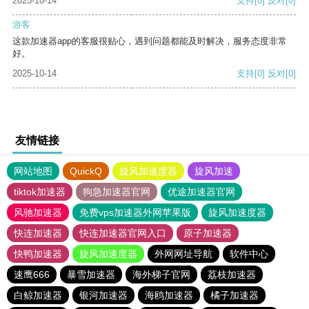
2025-10-14
支持
[0]
反对
[0]
游客
这款加速器app的客服很贴心，遇到问题都能及时解决，服务态度非常
好。
2025-10-14
支持
[0]
反对
[0]
友情链接
网站地图
QuickQ
旋风加速度器
旋风加速
tiktok加速器
狗急加速器官网
优途加速器官网
风驰加速器
免费vps加速器外网苹果版
旋风加速度器
快连加速器
快连加速器官网入口
原子加速器
快鸭加速器
旋风加速度器
外网网址导航
软件中心
速鹰666
暴雪加速器
海外梯子官网
荔枝加速器
白鲸加速器
银河加速器
海鸥加速器
橘子加速器