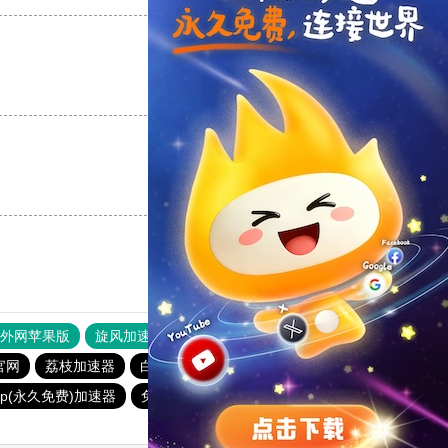
支持
[0]
反对
[0]
支持
[0]
反对
[0]
器外网苹果版
旋风加速度器
快连加速器
官网
荔枝加速器
白鲸加速器
银河加速器
海鸥加速器
vp(永久免费)加速器
免费海外pvn加速器
anyconnect