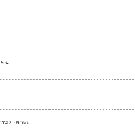
。
有玩腻。
你在网络上自由移动。