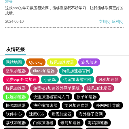
游客
这款app的学习氛围很浓厚，能够激励我不断学习，让我能够取得更好的
成绩。
2024-06-10
支持
[0]
反对
[0]
友情链接
网站地图
QuickQ
旋风加速度器
旋风加速
坚果加速器
tiktok加速器
狗急加速器官网
免费vqn外网加速
小蓝鸟
优途加速器官网
风驰加速器
旋风加速器
免费vps加速器外网苹果版
旋风加速度器
快连加速器
快连加速器官网入口
原子加速器
快鸭加速器
快柠檬加速器
旋风加速度器
外网网址导航
软件中心
速鹰666
暴雪加速器
海外梯子官网
荔枝加速器
白鲸加速器
银河加速器
海鸥加速器