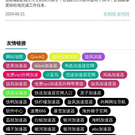
更轻松地完成工作任务。
2024-06-21
支持
[0]
反对
[0]
友情链接
网站地图
QuickQ
旋风加速度器
旋风加速
坚果加速器
tiktok加速器
狗急加速器官网
免费vqn外网加速
小蓝鸟
优途加速器官网
风驰加速器
旋风加速器
免费vps加速器外网苹果版
旋风加速度器
快连加速器
快连加速器官网入口
原子加速器
快鸭加速器
快柠檬加速器
旋风加速度器
外网网址导航
软件中心
速鹰666
暴雪加速器
海外梯子官网
荔枝加速器
白鲸加速器
银河加速器
海鸥加速器
橘子加速器
银河加速器
银河加速器
abc加速器