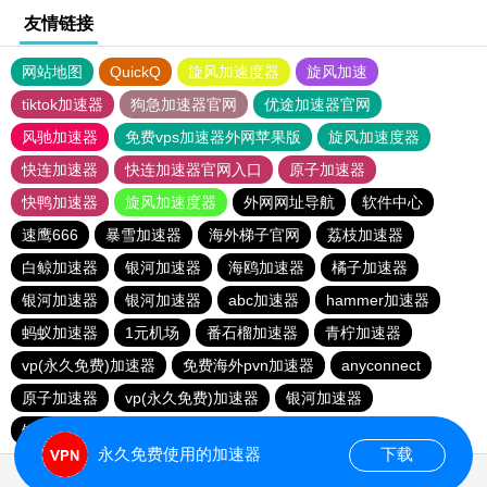
友情链接
网站地图
QuickQ
旋风加速度器
旋风加速
tiktok加速器
狗急加速器官网
优途加速器官网
风驰加速器
免费vps加速器外网苹果版
旋风加速度器
快连加速器
快连加速器官网入口
原子加速器
快鸭加速器
旋风加速度器
外网网址导航
软件中心
速鹰666
暴雪加速器
海外梯子官网
荔枝加速器
白鲸加速器
银河加速器
海鸥加速器
橘子加速器
银河加速器
银河加速器
abc加速器
hammer加速器
蚂蚁加速器
1元机场
番石榴加速器
青柠加速器
vp(永久免费)加速器
免费海外pvn加速器
anyconnect
原子加速器
vp(永久免费)加速器
银河加速器
银河加速器
暴雪加速器
veee加速器
青柠加速器
永久免费使用的加速器
下载